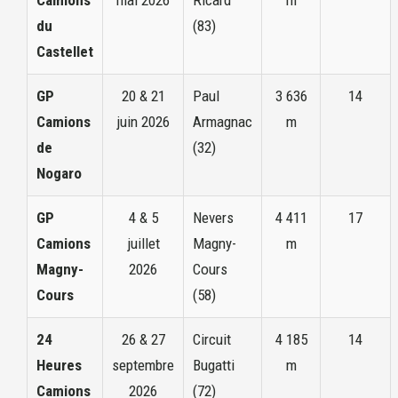
du
(83)
Castellet
GP
20 & 21
Paul
3 636
14
Camions
juin 2026
Armagnac
m
de
(32)
Nogaro
GP
4 & 5
Nevers
4 411
17
Camions
juillet
Magny-
m
Magny-
2026
Cours
Cours
(58)
24
26 & 27
Circuit
4 185
14
Heures
septembre
Bugatti
m
Camions
2026
(72)