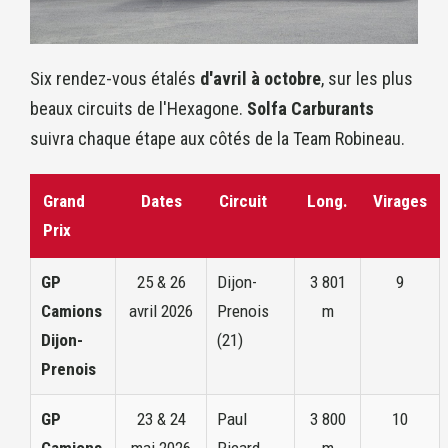
Six rendez-vous étalés
d'avril à octobre
, sur les plus
beaux circuits de l'Hexagone.
Solfa Carburants
suivra chaque étape aux côtés de la Team Robineau.
Grand
Dates
Circuit
Long.
Virages
Prix
GP
25 & 26
Dijon-
3 801
9
Camions
avril 2026
Prenois
m
Dijon-
(21)
Prenois
GP
23 & 24
Paul
3 800
10
Camions
mai 2026
Ricard
m