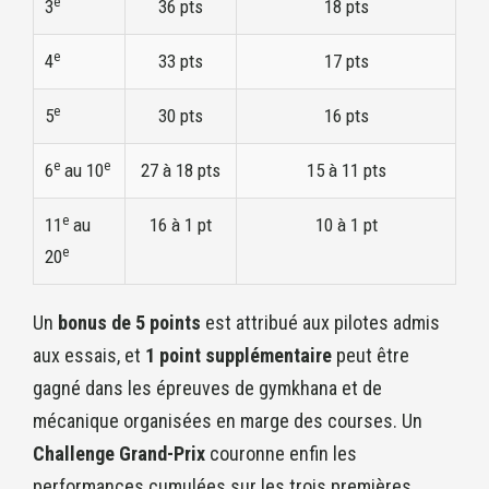
e
3
36 pts
18 pts
e
4
33 pts
17 pts
e
5
30 pts
16 pts
e
e
6
au 10
27 à 18 pts
15 à 11 pts
e
11
au
16 à 1 pt
10 à 1 pt
e
20
Un
bonus de 5 points
est attribué aux pilotes admis
aux essais, et
1 point supplémentaire
peut être
gagné dans les épreuves de gymkhana et de
mécanique organisées en marge des courses. Un
Challenge Grand-Prix
couronne enfin les
performances cumulées sur les trois premières