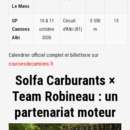
Le Mans
GP
10 & 11
Circuit
3 550
15
Camions
octobre
d'Albi (81)
m
Albi
2026
Calendrier officiel complet et billetterie sur
coursesdecamions.fr
Solfa Carburants ×
Team Robineau : un
partenariat moteur